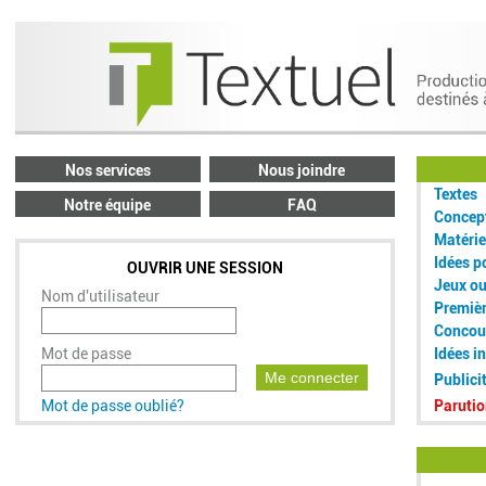
Nos services
Nous joindre
Textes
Notre équipe
FAQ
Concept
Matérie
Idées p
OUVRIR UNE SESSION
Jeux o
Nom d'utilisateur
Premiè
Concou
Mot de passe
Idées i
Me connecter
Publici
Mot de passe oublié?
Parutio