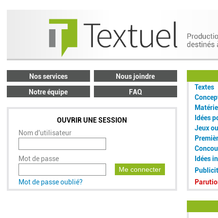
Nos services
Nous joindre
Textes
Notre équipe
FAQ
Concept
Matérie
Idées p
OUVRIR UNE SESSION
Jeux o
Nom d'utilisateur
Premiè
Concou
Mot de passe
Idées i
Me connecter
Publici
Mot de passe oublié?
Parutio