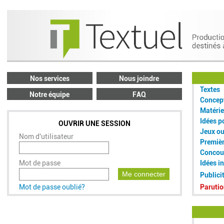
Nos services
Nous joindre
Textes
Notre équipe
FAQ
Concept
Matérie
Idées p
OUVRIR UNE SESSION
Jeux o
Nom d'utilisateur
Premiè
Concou
Mot de passe
Idées i
Me connecter
Publici
Mot de passe oublié?
Parutio